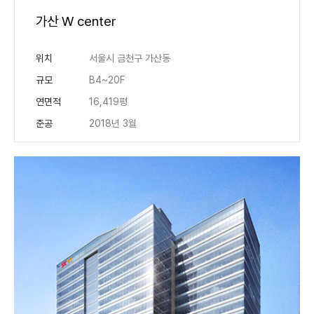
가산 W center
위치
서울시 금천구 가산동
규모
B4~20F
연면적
16,419평
준공
2018년 3월