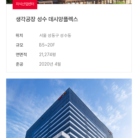
지식산업센터
생각공장 성수 데시앙플렉스
위치
서울 성동구 성수동
규모
B5~20F
연면적
21,274평
준공
2020년 4월