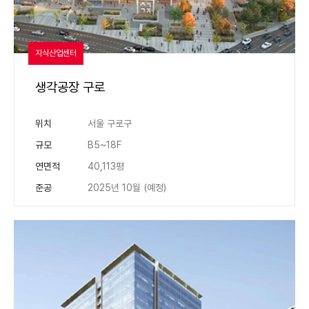
지식산업센터
생각공장 구로
위치
서울 구로구
규모
B5~18F
연면적
40,113평
준공
2025년 10월 (예정)