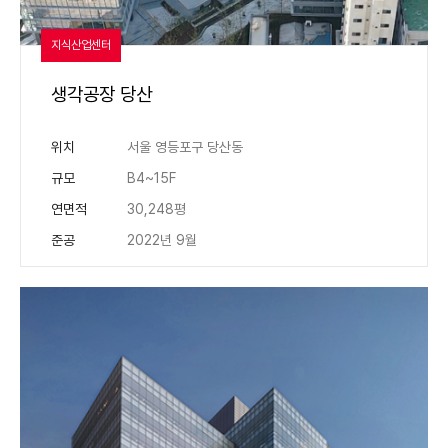
지식산업센터
생각공장 당산
위치
서울 영등포구 당산동
규모
B4~15F
연면적
30,248평
준공
2022년 9월