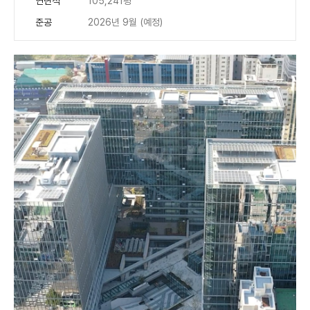
연면적
105,241평
준공
2026년 9월 (예정)