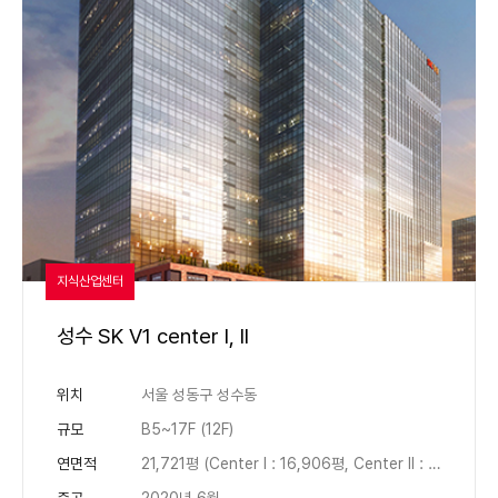
지식산업센터
성수 SK V1 center I, II
위치
서울 성동구 성수동
규모
B5~17F (12F)
연면적
21,721평 (Center I : 16,906평, Center II : 4,815평)