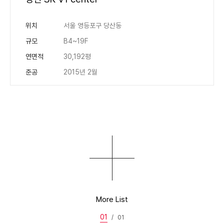
위치
서울 영등포구 당산동
규모
B4~19F
연면적
30,192평
준공
2015년 2월
More List
01
/
01