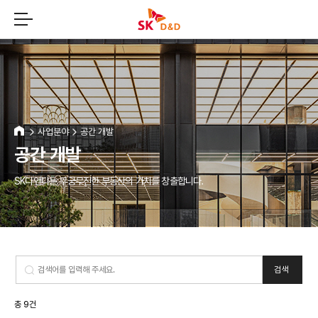
SK
D&D
로
고
고객문의
FAQ
홈
사업분야
공간 개발
오시는 길
공간 개발
SK디앤디 윤리경영
SK윤리경영제보
SK디앤디는 무궁무진한 부동산의 가치를 창출합니다.
개인정보처리방침
이메일무단수집거부
ep
검색
Gallery D&D
9
총
건
DDI